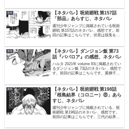
エア』に移籍して、初の掲載です。© 葦
原大介 ワールドトリガー 170話より19巻
の記事はこちらです。B級ランク戦 RO...
【ネタバレ】呪術廻戦 第157話
漫画
「部品」あらすじ、ネタバレ
週刊少年ジャンプに掲載されている呪術
廻戦 第157話のネタバレ、感想です。前
回の記事はこちらです。伏黒は脱兎を大
量に呼び出し、星綺羅羅の術式を攻略し
ようとします。 虎杖の部品としての熱術
式「星間飛行（ラヴランデヴー）」を攻
【ネタバレ】ダンジョン飯 第73
漫画
略前回、伏黒は星綺...
話『ババロア』の感想、ネタバレ
ハルタ 2021年 volume 83に掲載されてい
るダンジョン飯 73話のネタバレ、感想で
す。前回の記事はこちらです。翼獅子が
本性を現し、シスルを襲います。カナリ
ア隊に見つかる© 九井諒子 ダンジョン飯
73話よりマルシル、二日酔いマルシ...
【ネタバレ】呪術廻戦 第198話
漫画
「桜島結界（コロニー）⑧」あら
すじ、ネタバレ
週刊少年ジャンプに掲載されている、呪
術廻戦 第198話のネタバレ、感想です。
前回の記事はこちらです。三代の結界で
相撲を取った真希は、さらに強さが増し
ます。真希 対 直哉、決着© 芥見下々 呪