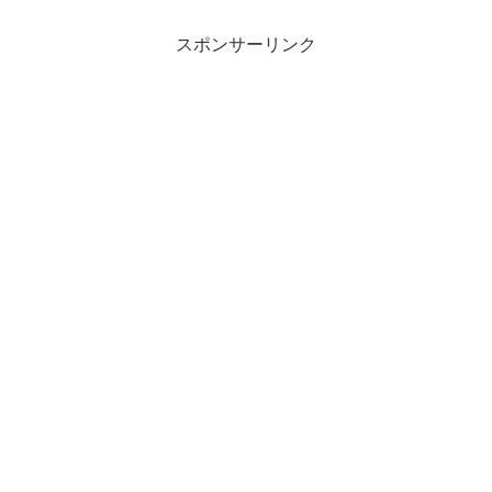
術廻戦 198話より領域展開「寺胞月宮殿
（じほうげ...
スポンサーリンク