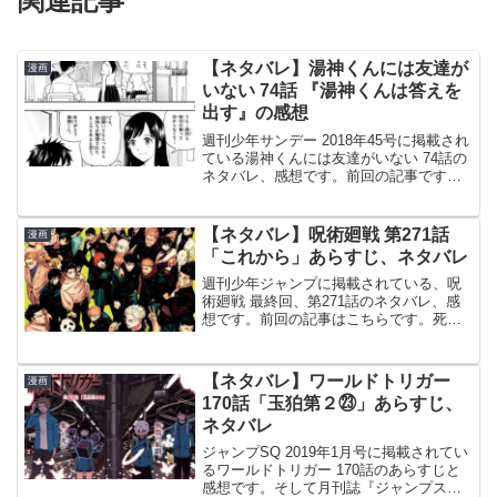
関連記事
【ネタバレ】湯神くんには友達が
漫画
いない 74話 『湯神くんは答えを
出す』の感想
週刊少年サンデー 2018年45号に掲載され
ている湯神くんには友達がいない 74話の
ネタバレ、感想です。前回の記事です。
甲子園出場と一人暮らしをかけて、試合
に臨みましたが門田の負傷など不運もあ
って、惜しくも決勝戦で敗れる結果とな
【ネタバレ】呪術廻戦 第271話
漫画
りました。高...
「これから」あらすじ、ネタバレ
週刊少年ジャンプに掲載されている、呪
術廻戦 最終回、第271話のネタバレ、感
想です。前回の記事はこちらです。死滅
回游プレイヤーのその後が描かれます。
両面宿儺と真人との対話で示された違う
生き方、そして呪術廻戦、完結最終回は
【ネタバレ】ワールドトリガー
漫画
特大センターカラー最...
170話「玉狛第２㉓」あらすじ、
ネタバレ
ジャンプSQ 2019年1月号に掲載されてい
るワールドトリガー 170話のあらすじと
感想です。そして月刊誌『ジャンプスク