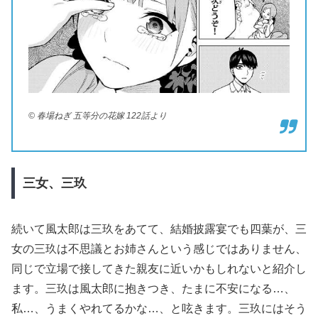
© 春場ねぎ 五等分の花嫁 122話より
三女、三玖
続いて風太郎は三玖をあてて、結婚披露宴でも四葉が、三
女の三玖は不思議とお姉さんという感じではありません、
同じで立場で接してきた親友に近いかもしれないと紹介し
ます。三玖は風太郎に抱きつき、たまに不安になる…、
私…、うまくやれてるかな…、と呟きます。三玖にはそう