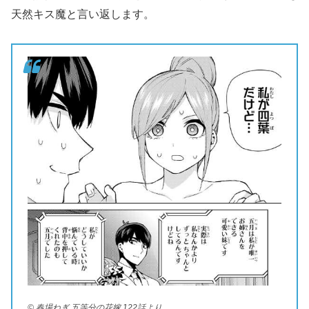
天然キス魔と言い返します。
© 春場ねぎ 五等分の花嫁 122話より