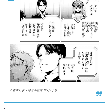
© 春場ねぎ 五等分の花嫁 122話より