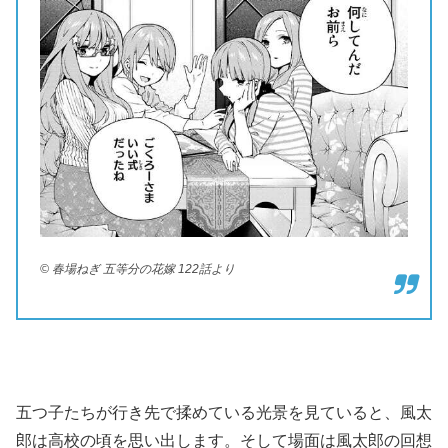
© 春場ねぎ 五等分の花嫁 122話より
五つ子たちが行き先で揉めている光景を見ていると、風太
郎は高校の頃を思い出します。そして場面は風太郎の回想