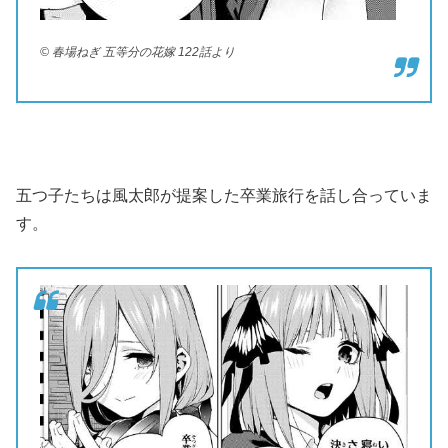
© 春場ねぎ 五等分の花嫁 122話より
五つ子たちは風太郎が提案した卒業旅行を話し合っていま
す。