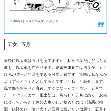
© 春場ねぎ 五等分の花嫁 122話より
五女、五月
最後に風太郎は五月をあてますが、私が四葉だけど…と返
事をし風太郎を焦らせます。結婚披露宴では四葉が、五月
は私が唯一お年産をできる可愛い妹です、実際は私なんか
よりずっとちゃんとしてるんですけどね、と紹介します。
風太郎を焦らせた直後、すぐになーんてと言い、五月でし
た！とバラします。風太郎は、焦らせた五月に怒り、お前
に会ってからだ！俺の人生が狂い始めたのは！諸悪の根
源！妖怪カレー喰い女！と五月に言いたい放題で、五月も