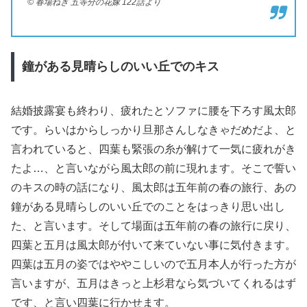
© 春場ねぎ 五等分の花嫁 122話より
鐘がある見晴らしのいい丘でのキス
結婚披露宴も終わり、疲れたとソファに腰を下ろす風太郎
です。らいはからしっかり旦那さんしなきゃだめだよ、と
言われていると、四葉も緊張の糸が解けて一気に疲れがき
たよ…、と言いながら風太郎の前に現れます。そこで誓い
のキスの時の話になり、風太郎は五年前の春の旅行、あの
鐘がある見晴らしのいい丘でのことをはっきり思い出し
た、と言います。そして場面は五年前の春の旅行に戻り、
四葉と五月は風太郎が付いて来ていない事に気付きます。
四葉は五月の姿ではややこしいので五月本人が行った方が
言いますが、五月はきっと上杉君なら気づいてくれるはず
です、と言い四葉に行かせます。