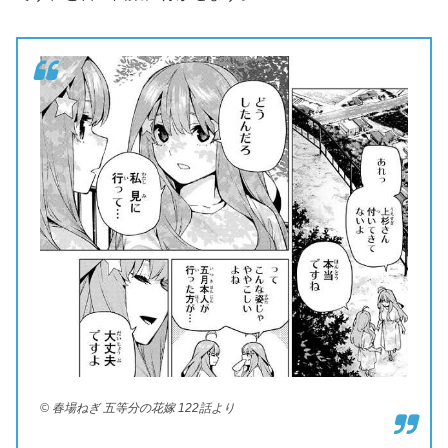
© 春場ねぎ 五等分の花嫁 122話より