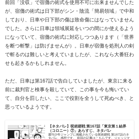
前回「没収」で宿儺の術式を使用不可に出来ませんでした
が、宿儺の術式は日下部がシン・陰流「簡易領域」で中和
しており、日車や日下部の傷は致命傷にはなっていません
でした。さらに日車は領域展延をいつの間にか使えるよう
になっていて、宿儺の術式に対応しつつあります（「世界
を断つ斬撃」は防げませんが）。日車が宿儺を処刑人の剣
で斬るのは難しいと考えていましたが、これなら大番狂わ
せも起きるかもしれません。
ただ、日車は第167話で告白していましたが、東京に来る
前に裁判官と検事を殺していて、この事を今も悔いてい
て、自分を罰したい、ここで役割を全うして死ぬべき、と
思っているようです。
【ネタバレ】呪術廻戦 第167話「東京第１結界
（コロニー）⑦」あらすじ、ネタバレ
週刊少年ジャンプに掲載されている呪術廻戦 第167話のネ
タバレ、感想です。 前回の記事はこちらです。ジャッジマ