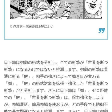
© 芥見下々 呪術廻戦 246話より
日下部は宿儺の術式を分析し、全ての斬撃が「世界を断つ
斬撃」になるわけではないと推測します。宿儺の斬撃は普
通に斬る「解」、相手の強さによって効き目が変わる
「捌」、「解」の術式対象を拡張・強化した「世界を断つ
斬撃」だと分析します。さらに日下部は「捌」、ゼロ距離
での「解」、「世界を断つ斬撃」は、呪力強化をしよう
が、領域展延、簡易領域を使おうが、どの手段でも防御不
能で基本即死になると推測します。さらに、日下部は宿儺