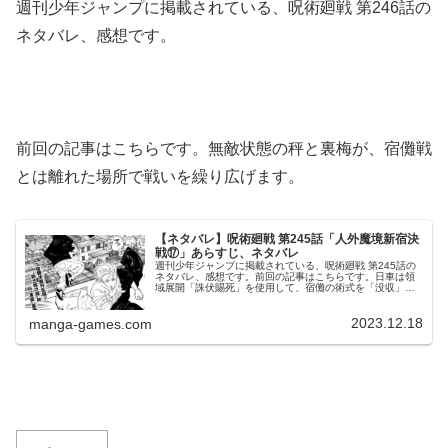
週刊少年ジャンプに掲載されている、呪術廻戦 第246話の
ネタバレ、感想です。
前回の記事はこちらです。無敵状態の秤と裏梅が、宿儺戦
とは離れた場所で戦いを繰り広げます。
【ネタバレ】呪術廻戦 第245話「人外魔境新宿決
戦⑰」あらすじ、ネタバレ
週刊少年ジャンプに掲載されている、呪術廻戦 第245話の
ネタバレ、感想です。前回の記事はこちらです。日車は領
域展開「誅伏賜死」を使用して、宿儺の術式を「没収」し
ようします。日車の誤算秤 対 裏梅虎杖＆日車が宿儺と戦っ
ている一方で、秤金次は裏...
2023.12.18
manga-games.com