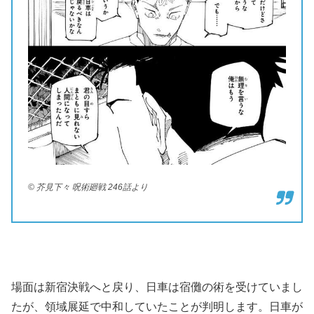
© 芥見下々 呪術廻戦 246話より
場面は新宿決戦へと戻り、日車は宿儺の術を受けていまし
たが、領域展延で中和していたことが判明します。日車が