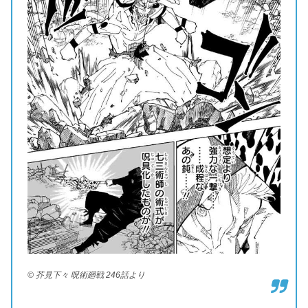
© 芥見下々 呪術廻戦 246話より