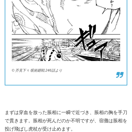
© 芥見下々 呪術廻戦 246話より
まずは穿血を放った脹相に一瞬で近づき、脹相の胸を手刀
で貫きます。脹相が死んだのか不明ですが、宿儺は脹相を
投げ飛ばし虎杖が受け止めます。