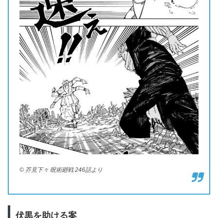
© 芥見下々 呪術廻戦 246話より
伏黒を助ける案