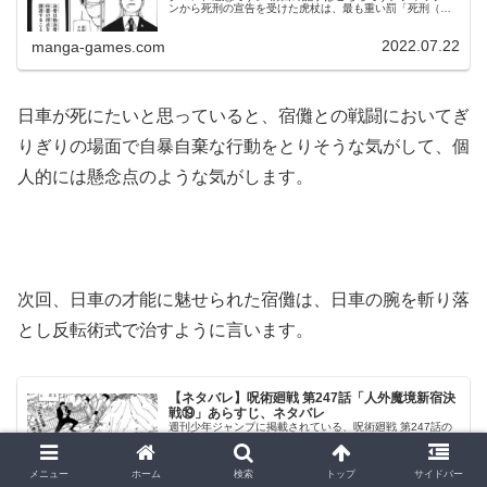
ンから死刑の宣告を受けた虎杖は、最も重い罰「死刑（デ
ス・ペナルティ）」を科されます。伏黒とレジィの交渉、
決裂日車は一人、その場を立...
2022.07.22
manga-games.com
日車が死にたいと思っていると、宿儺との戦闘においてぎ
りぎりの場面で自暴自棄な行動をとりそうな気がして、個
人的には懸念点のような気がします。
次回、日車の才能に魅せられた宿儺は、日車の腕を斬り落
とし反転術式で治すように言います。
【ネタバレ】呪術廻戦 第247話「人外魔境新宿決
戦⑲」あらすじ、ネタバレ
週刊少年ジャンプに掲載されている、呪術廻戦 第247話の
ネタバレ、感想です。前回の記事はこちらです。日車、虎
杖、日下部、脹相、猪野の五人で宿儺を攻撃、処刑人の剣
で斬ろうとしますが、宿儺の速さに誰もついていけませ
メニュー
ホーム
検索
トップ
サイドバー
ん。日車から虎杖へ、託される処...