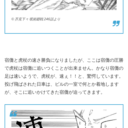
© 芥見下々 呪術廻戦 246話より
宿儺と虎杖の速さ勝負になりましたが、ここは宿儺の圧勝
で虎杖は宿儺に追いつくことが出来ません。かなり宿儺の
足は速いようで、虎杖が、速ぇ！！と、驚愕しています。
投げ飛ばされた日車は、ビルの一室で何とか着地します
が、そこに追いかけてきた宿儺が迫ってきます。