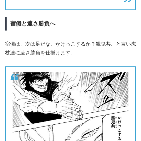
宿儺と速さ勝負へ
宿儺は、次は足だな、かけっこするか？餓鬼共、と言い虎
杖達に速さ勝負を仕掛けます。