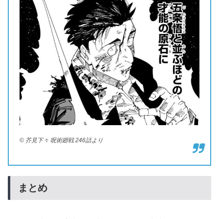
© 芥見下々 呪術廻戦 246話より
まとめ