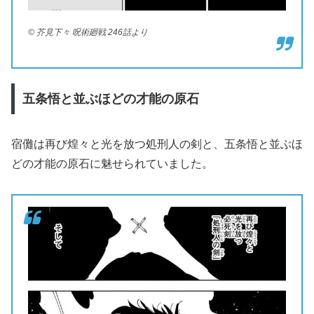
© 芥見下々 呪術廻戦 246話より
五条悟と並ぶほどの才能の原石
宿儺は再び煌々と光を放つ処刑人の剣と、五条悟と並ぶほ
どの才能の原石に魅せられていました。