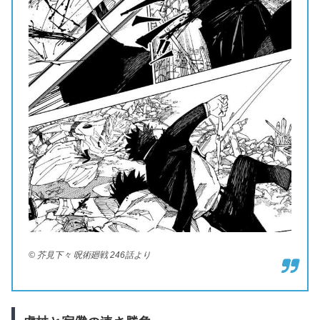
© 芥見下々 呪術廻戦 246話より