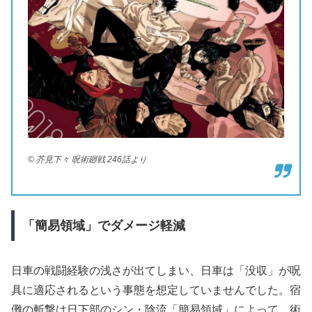
© 芥見下々 呪術廻戦 246話より
「簡易領域」でダメージ軽減
日車の戦闘経験の浅さが出てしまい、日車は「没収」が呪
具に適応されるという事態を想定していませんでした。宿
儺の斬撃は日下部のシン・陰流「簡易領域」によって、術