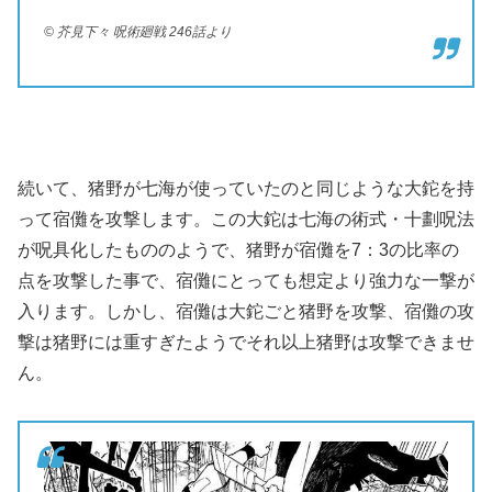
© 芥見下々 呪術廻戦 246話より
続いて、猪野が七海が使っていたのと同じような大鉈を持
って宿儺を攻撃します。この大鉈は七海の術式・十劃呪法
が呪具化したもののようで、猪野が宿儺を7：3の比率の
点を攻撃した事で、宿儺にとっても想定より強力な一撃が
入ります。しかし、宿儺は大鉈ごと猪野を攻撃、宿儺の攻
撃は猪野には重すぎたようでそれ以上猪野は攻撃できませ
ん。