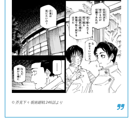
© 芥見下々 呪術廻戦 246話より