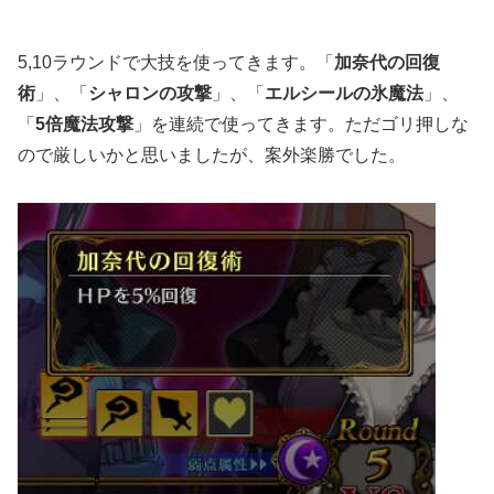
5,10ラウンドで大技を使ってきます。「
加奈代の回復
術
」、「
シャロンの攻撃
」、「
エルシールの氷魔法
」、
「
5
倍魔法攻撃
」を連続で使ってきます。ただゴリ押しな
ので厳しいかと思いましたが、案外楽勝でした。