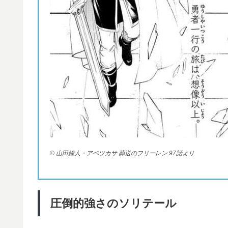
© 山田鐘人・アベツカサ 葬送のフリーレン 97話より
圧倒的強さのソリテール