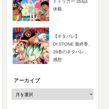
ドトリガー 263話
休載
【ネタバレ】
Dr.STONE 最終巻、
26巻のネタバレ、
感想
アーカイブ