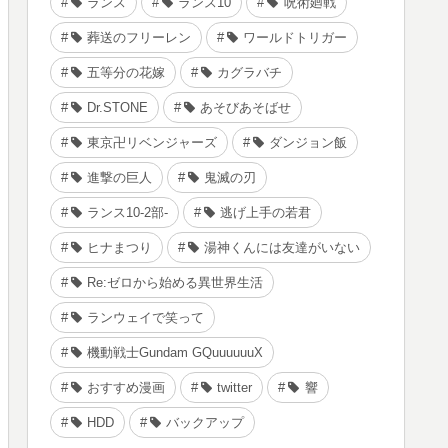
ランス
ランス10
呪術廻戦
葬送のフリーレン
ワールドトリガー
五等分の花嫁
カグラバチ
Dr.STONE
あそびあそばせ
東京卍リベンジャーズ
ダンジョン飯
進撃の巨人
鬼滅の刃
ランス10-2部-
逃げ上手の若君
ヒナまつり
湯神くんには友達がいない
Re:ゼロから始める異世界生活
ランウェイで笑って
機動戦士Gundam GQuuuuuuX
おすすめ漫画
twitter
響
HDD
バックアップ