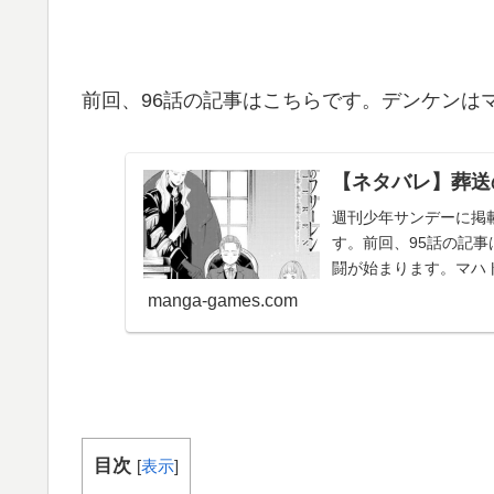
前回、96話の記事はこちらです。デンケンは
【ネタバレ】葬送
週刊少年サンデーに掲
す。前回、95話の記
闘が始まります。マハト
リーレン 96...
manga-games.com
目次
[
表示
]