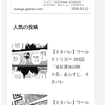
ーズン『Dr.STONE SCIENCE
FUTURE』第3クールの最新話まで
2026.03.12
manga-games.com
のネタバレ・感想、さらに単行本
最新巻までのあらすじ・まとめ等
をご紹介します。第3クール アニメ
第25～37話 のネタバレ、感想ア…
人気の投稿
【ネタバレ】ワール
ドトリガー 263話
「遠征選抜試験
Ⅱ⑥」あらすじ、ネ
タバレ
【ネタバレ】ワール