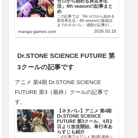
ゼロから始める異世界生
活」4th seasonの記事まと
め
この記事では「Re:ゼロから始める
異世界生活」4th seasonの最新話
までのネタバレ・感想の記事のリ
ンクや、情報などをまとめていま
2026.03.18
manga-games.com
す。アニメ 「Re:ゼロから始める異
世界生活」4th season 第67～77話
のネタバレ、感想喪失編ア…
Dr.STONE SCIENCE FUTURE 第
3クールの記事です
アニメ 第4期 Dr.STONE SCIENCE
FUTURE 第3（最終）クールの記事で
す。
【ネタバレ】アニメ 第4期
Dr.STONE SCIENCE
FUTURE 第3クール、4月2
日より放送開始、単行本あ
らすじも紹介
この記事ではアニメ 第4期 最終シ