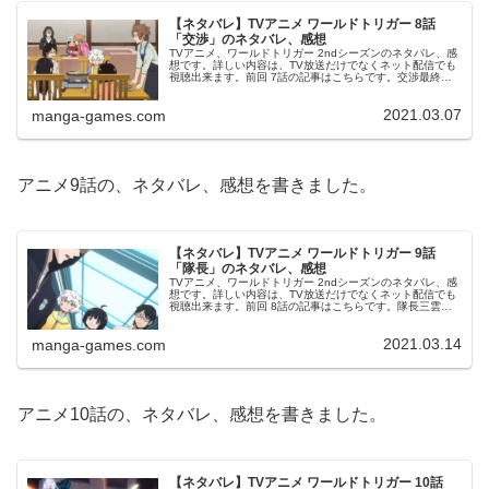
【ネタバレ】TVアニメ ワールドトリガー 8話
「交渉」のネタバレ、感想
TVアニメ、ワールドトリガー 2ndシーズンのネタバレ、感
想です。詳しい内容は、TV放送だけでなくネット配信でも
視聴出来ます。前回 7話の記事はこちらです。交渉最終ス
コア ７対１対１で、玉狛第2の勝利となり戻った空閑は三
雲達とハイタッチして...
2021.03.07
manga-games.com
アニメ9話の、ネタバレ、感想を書きました。
【ネタバレ】TVアニメ ワールドトリガー 9話
「隊長」のネタバレ、感想
TVアニメ、ワールドトリガー 2ndシーズンのネタバレ、感
想です。詳しい内容は、TV放送だけでなくネット配信でも
視聴出来ます。前回 8話の記事はこちらです。隊長三雲は
ヒュースがガロプラのレギンデッツを撃退した例を挙げ
て、ヒュースが戦力になり...
2021.03.14
manga-games.com
アニメ10話の、ネタバレ、感想を書きました。
【ネタバレ】TVアニメ ワールドトリガー 10話