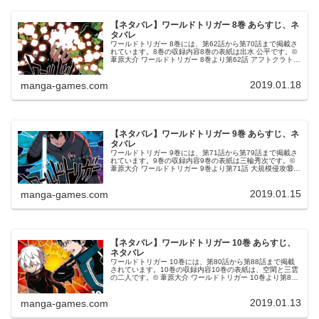
【ネタバレ】ワールドトリガー 8巻 あらすじ、ネ
タバレ
ワールドトリガー 8巻には、第62話から第70話まで掲載さ
れています。8巻の収録内容8巻の表紙は出水 公平です。©
葦原大介 ワールドトリガー 8巻より第62話 アフトクラトル
②ボーダー基地にアフトクラトルの黒トリガー使い、エネ
ドラが直接侵...
2019.01.18
manga-games.com
【ネタバレ】ワールドトリガー 9巻 あらすじ、ネ
タバレ
ワールドトリガー 9巻には、第71話から第79話まで掲載さ
れています。9巻の収録内容9巻の表紙は三輪秀次です。©
葦原大介 ワールドトリガー 9巻より第71話 大規模侵攻⑱ボ
ーダー本部基地に侵入したエネドラですが忍田本部長から
の攻撃でダメー...
2019.01.15
manga-games.com
【ネタバレ】ワールドトリガー 10巻 あらすじ、
ネタバレ
ワールドトリガー 10巻には、第80話から第88話まで掲載
されています。10巻の収録内容10巻の表紙は、空閑と三雲
の二人です。© 葦原大介 ワールドトリガー 10巻より第80
話 レプリカ③アフトクラトルの襲撃によりレプリカが真っ
二つにされ、...
2019.01.13
manga-games.com