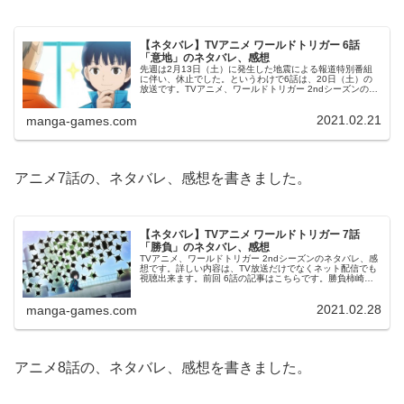
【ネタバレ】TVアニメ ワールドトリガー 6話
「意地」のネタバレ、感想
先週は2月13日（土）に発生した地震による報道特別番組
に伴い、休止でした。というわけで6話は、20日（土）の
放送です。TVアニメ、ワールドトリガー 2ndシーズンのネ
タバレ、感想です。詳しい内容は、TV放送だけでなくネッ
ト配信でも視聴出来ま...
2021.02.21
manga-games.com
アニメ7話の、ネタバレ、感想を書きました。
【ネタバレ】TVアニメ ワールドトリガー 7話
「勝負」のネタバレ、感想
TVアニメ、ワールドトリガー 2ndシーズンのネタバレ、感
想です。詳しい内容は、TV放送だけでなくネット配信でも
視聴出来ます。前回 6話の記事はこちらです。勝負柿崎は
活動限界となりベイルアウトとなります。一方、空閑も心
臓部は護りましたが、大...
2021.02.28
manga-games.com
アニメ8話の、ネタバレ、感想を書きました。