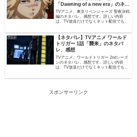
「Dawning of a new era」のネタ
バレ、感想
TVアニメ、東京リベンジャーズ 聖夜決戦
編のネタバレ、感想です。詳しい内容
は、TV放送だけでなくネット配信でも視
聴出来ます。前回、32話「Strive
together」の記事です。#33 Dawning of a
new era教会に現れ...
【ネタバレ】TVアニメ ワールド
アニメ
トリガー 1話「襲来」のネタバ
レ、感想
TVアニメ、ワールドトリガー 2ndシーズ
ンのネタバレ、感想です。詳しい内容
は、TV放送だけでなくネット配信でも視
聴出来ます。襲撃1stシーズン終了から4
年半、ようやくアニメ、ワールドトリガ
ーが帰ってきました。惑星国家・ガロプ
ラによる軍事作...
スポンサーリンク