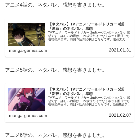
アニメ4話の、ネタバレ、感想を書きました。
【ネタバレ】TVアニメ ワールドトリガー 4話
「運命」のネタバレ、感想
TVアニメ、ワールドトリガー 2ndシーズンのネタバレ、感
想です。詳しい内容は、TV放送だけでなくネット配信でも
視聴出来ます。前回 3話の記事はこちらです。運命太刀川
は、とりあえず「重い方」ガトリンにまとわりついて大砲
を撃たせないようにし、...
2021.01.31
manga-games.com
アニメ5話の、ネタバレ、感想を書きました。
【ネタバレ】TVアニメ ワールドトリガー 5話
「新技」のネタバレ、感想
TVアニメ、ワールドトリガー 2ndシーズンのネタバレ、感
想です。詳しい内容は、TV放送だけでなくネット配信でも
視聴出来ます。前回 4話の記事はこちらです。新技B級ラン
ク戦 ROUND5開始前、解説の二人を紹介しています。今
回、解説は時枝と...
2021.02.07
manga-games.com
アニメ6話の、ネタバレ、感想を書きました。