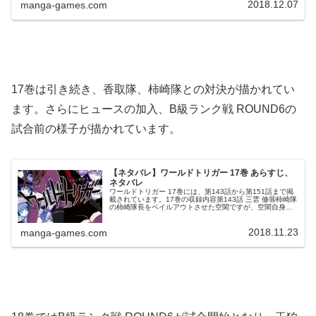
2018.12.07
manga-games.com
17巻は引き続き、香取隊、柿崎隊との対決が描かれてい
ます。さらにヒュースの加入、B級ランク戦 ROUND6の
試合前の様子が描かれています。
【ネタバレ】ワールドトリガー 17巻 あらすじ、
ネタバレ
ワールドトリガー 17巻には、第143話から第151話まで掲
載されています。17巻の収録内容第143話 三雲 修⑭柿崎隊
の柿崎隊長をベイルアウトさせた空閑ですが、空閑自身も
傷が深くトリオン漏れで脱落しそうです。しかし、空閑は
スコーピオンで傷...
2018.11.23
manga-games.com