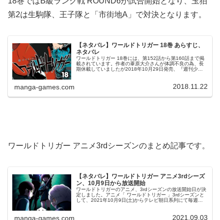
18巻ではB級ランク戦 ROUND6が試合開始となり、玉狛
第2は生駒隊、王子隊と「市街地A」で対決となります。
【ネタバレ】ワールドトリガー 18巻 あらすじ、
ネタバレ
ワールドトリガー 18巻には、第152話から第160話まで掲
載されています。作者の葦原大介さんが体調不良の為、長
期休載していましたが2018年10月29日発売、『週刊少年
ジャンプ』48号で連載再開しました。その後、ジャンプSQ
に移籍し連載し...
2018.11.22
manga-games.com
ワールドトリガー アニメ3rdシーズンのまとめ記事です。
【ネタバレ】ワールドトリガー アニメ3rdシーズ
ン、10月9日から放送開始
ワールドトリガーのアニメ、3rdシーズンの放送開始日が決
定しました。アニメ「 ワールドトリガー 」3rdシーズンと
して、2021年10月9日(土)からテレビ朝日系列にて毎週土
曜深夜1時30分～「NUMAnimation」枠で放送されます。
3...
2021.09.03
manga-games.com