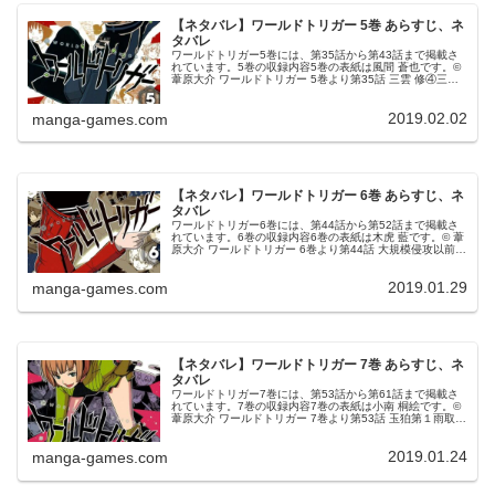
【ネタバレ】ワールドトリガー 5巻 あらすじ、ネ
タバレ
ワールドトリガー5巻には、第35話から第43話まで掲載さ
れています。5巻の収録内容5巻の表紙は風間 蒼也です。©
葦原大介 ワールドトリガー 5巻より第35話 三雲 修④三雲
はA級3位部隊の風間から対戦を突然申し込まれ困惑します
が、A級隊員...
2019.02.02
manga-games.com
【ネタバレ】ワールドトリガー 6巻 あらすじ、ネ
タバレ
ワールドトリガー6巻には、第44話から第52話まで掲載さ
れています。6巻の収録内容6巻の表紙は木虎 藍です。© 葦
原大介 ワールドトリガー 6巻より第44話 大規模侵攻以前か
ら心配されていたネイバーによる大規模侵攻がとうとう始
まり、三門市に...
2019.01.29
manga-games.com
【ネタバレ】ワールドトリガー 7巻 あらすじ、ネ
タバレ
ワールドトリガー7巻には、第53話から第61話まで掲載さ
れています。7巻の収録内容7巻の表紙は小南 桐絵です。©
葦原大介 ワールドトリガー 7巻より第53話 玉狛第１雨取千
佳がアイビスで撃った一撃で新型のラービットが倒された
のを見て、アフ...
2019.01.24
manga-games.com