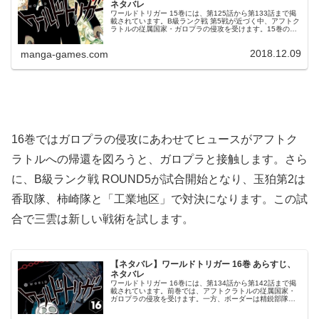
ネタバレ
ワールドトリガー 15巻には、第125話から第133話まで掲
載されています。B級ランク戦 第5戦が近づく中、アフトク
ラトルの従属国家・ガロプラの侵攻を受けます。15巻の収
録内容15巻の表紙は、太刀川隊の太刀川です。© 葦原大介
ワールドトリ...
2018.12.09
manga-games.com
16巻ではガロプラの侵攻にあわせてヒュースがアフトク
ラトルへの帰還を図ろうと、ガロプラと接触します。さら
に、B級ランク戦 ROUND5が試合開始となり、玉狛第2は
香取隊、柿崎隊と「工業地区」で対決になります。この試
合で三雲は新しい戦術を試します。
【ネタバレ】ワールドトリガー 16巻 あらすじ、
ネタバレ
ワールドトリガー 16巻には、第134話から第142話まで掲
載されています。前巻では、アフトクラトルの従属国家・
ガロプラの侵攻を受けます。一方、ボーダーは精鋭部隊で
迎え撃ちます。16巻の収録内容© 葦原大介 ワールドトリガ
ー 16巻より第1...