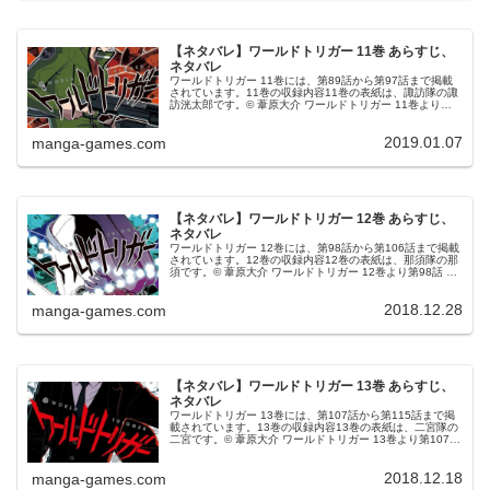
【ネタバレ】ワールドトリガー 11巻 あらすじ、
ネタバレ
ワールドトリガー 11巻には、第89話から第97話まで掲載
されています。11巻の収録内容11巻の表紙は、諏訪隊の諏
訪洸太郎です。© 葦原大介 ワールドトリガー 11巻より第
89話 玉狛第２④B級ランク戦の第２戦が始まり、B級中位
グループの諏...
2019.01.07
manga-games.com
【ネタバレ】ワールドトリガー 12巻 あらすじ、
ネタバレ
ワールドトリガー 12巻には、第98話から第106話まで掲載
されています。12巻の収録内容12巻の表紙は、那須隊の那
須です。© 葦原大介 ワールドトリガー 12巻より第98話 那
須隊③B級ランク戦第3戦、那須隊が有利な状況で那須隊の
熊谷と鈴...
2018.12.28
manga-games.com
【ネタバレ】ワールドトリガー 13巻 あらすじ、
ネタバレ
ワールドトリガー 13巻には、第107話から第115話まで掲
載されています。13巻の収録内容13巻の表紙は、二宮隊の
二宮です。© 葦原大介 ワールドトリガー 13巻より第107話
三雲 修⑫前回のB級ランク戦では鈴鳴第一と那須隊との激
闘をな...
2018.12.18
manga-games.com