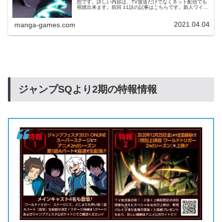
想です。詳しい内容は、TV放送だけでなくネット配信でも
視聴出来ます。前回 11話の記事はこちらです。新人ワイヤ
ー陣が完成し、雨取が位置を変えながらアイビスでの砲
撃、レッドバレット狙撃...
2021.04.04
manga-games.com
ジャンプSQより
2
期の特報情報