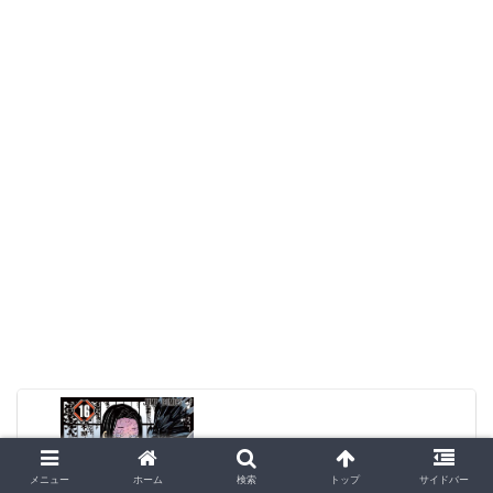
【ネタバレ】鬼滅の刃 16巻 不滅のネタバ
レ、感想
メニュー
ホーム
検索
トップ
サイドバー