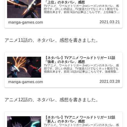
「上位」のネタバレ、感想
TVアニメ、ワールドトリガー 2ndシーズンのネタバレ、感
想です。詳しい内容は、TV放送だけでなくネット配信でも
視聴出来ます。前回 9話の記事はこちらです。上位B級ラン
ク戦 ROUND6でMAP選択権を持つ王子隊は、「市街地A」
のMAPを選...
2021.03.21
manga-games.com
アニメ11話の、ネタバレ、感想を書きました。
【ネタバレ】TVアニメ ワールドトリガー 11話
「強者」のネタバレ、感想
TVアニメ、ワールドトリガー 2ndシーズンのネタバレ、感
想です。詳しい内容は、TV放送だけでなくネット配信でも
視聴出来ます。前回 10話の記事はこちらです。強者雨取の
レッドバレット攻撃で蔵内の足を封じた玉狛第2、これで３
人とも走れる王子隊...
2021.03.28
manga-games.com
アニメ12話の、ネタバレ、感想を書きました。
【ネタバレ】TVアニメ ワールドトリガー 12話
「新人」のネタバレ、感想
TVアニメ、ワールドトリガー 2ndシーズンのネタバレ、感