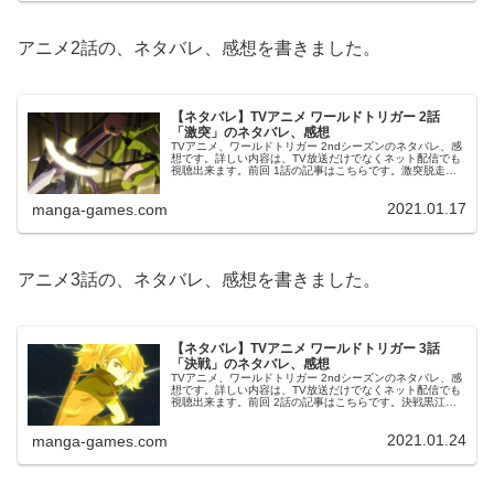
アニメ2話の、ネタバレ、感想を書きました。
【ネタバレ】TVアニメ ワールドトリガー 2話
「激突」のネタバレ、感想
TVアニメ、ワールドトリガー 2ndシーズンのネタバレ、感
想です。詳しい内容は、TV放送だけでなくネット配信でも
視聴出来ます。前回 1話の記事はこちらです。激突脱走し
たヒュースは街中で戦闘音が響いているのを聞いて、ロド
クルーンかガロプラが来...
2021.01.17
manga-games.com
アニメ3話の、ネタバレ、感想を書きました。
【ネタバレ】TVアニメ ワールドトリガー 3話
「決戦」のネタバレ、感想
TVアニメ、ワールドトリガー 2ndシーズンのネタバレ、感
想です。詳しい内容は、TV放送だけでなくネット配信でも
視聴出来ます。前回 2話の記事はこちらです。決戦黒江＆
木虎 対 アイドラ複数の戦闘が同時に同時進行で進ます。基
地外部の街中では、...
2021.01.24
manga-games.com