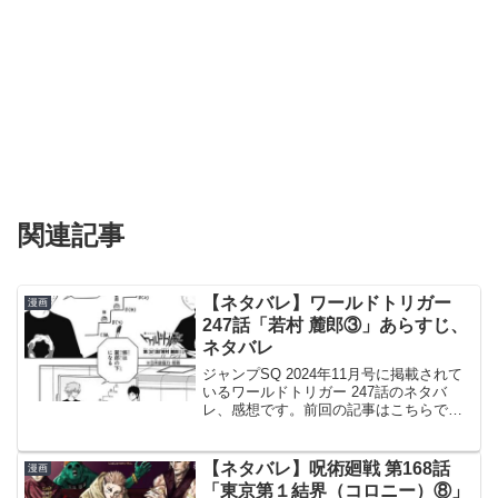
関連記事
【ネタバレ】ワールドトリガー
漫画
247話「若村 麓郎③」あらすじ、
ネタバレ
ジャンプSQ 2024年11月号に掲載されて
いるワールドトリガー 247話のネタバ
レ、感想です。前回の記事はこちらで
す。ヒュースは若村の問いに一つずつ答
えていきます。さらに若村に強くなる方
法を一つ教えます。若村の問題の根幹は
【ネタバレ】呪術廻戦 第168話
漫画
香取が強すぎたこ...
「東京第１結界（コロニー）⑧」