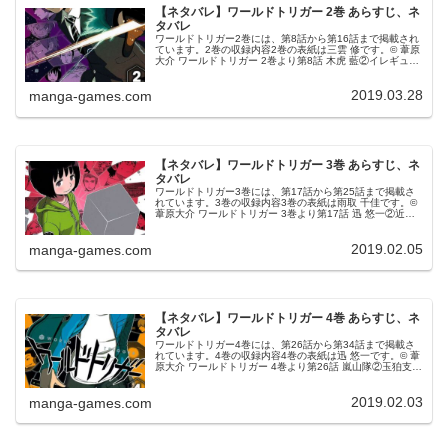
【ネタバレ】ワールドトリガー 2巻 あらすじ、ネ
タバレ
ワールドトリガー2巻には、第8話から第16話まで掲載され
ています。2巻の収録内容2巻の表紙は三雲 修です。© 葦原
大介 ワールドトリガー 2巻より第8話 木虎 藍②イレギュラ
ーなゲートが開き、街が襲撃されてしまっていますが、A級
ボーダー隊員...
2019.03.28
manga-games.com
【ネタバレ】ワールドトリガー 3巻 あらすじ、ネ
タバレ
ワールドトリガー3巻には、第17話から第25話まで掲載さ
れています。3巻の収録内容3巻の表紙は雨取 千佳です。©
葦原大介 ワールドトリガー 3巻より第17話 迅 悠一②近界
民（ネイバー）でありなおかつ、黒トリガーを持つ空閑は
ボーダー本部に...
2019.02.05
manga-games.com
【ネタバレ】ワールドトリガー 4巻 あらすじ、ネ
タバレ
ワールドトリガー4巻には、第26話から第34話まで掲載さ
れています。4巻の収録内容4巻の表紙は迅 悠一です。© 葦
原大介 ワールドトリガー 4巻より第26話 嵐山隊②玉狛支部
を訪れた空閑は探していた父親の友人、最上宗一が既に亡
くなっているこ...
2019.02.03
manga-games.com