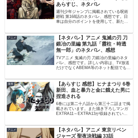
あらすじ、ネタバレ
週刊少年ジャンプに掲載されている呪術
廻戦 第168話のネタバレ、感想です。日
車は自分のポイントを使用して、新たな
ルールを追加します。その後、日車は一
人でその場を立ち去っていきます。 レジ
ィ一派と戦闘へ週刊少年ジャンプ 2022年
【ネタバレ】アニメ 鬼滅の刃 刀
アニメ
2号 では、...
鍛冶の里編 第九話「霞柱・時透
無一郎」のネタバレ、感想
TVアニメ 鬼滅の刃 刀鍛冶の里編のネタ
バレ、感想です。詳しい内容は、TV放送
だけでなくABEMA等のネット配信でも視
聴出来ます。前回、第八話の記事はこち
らです。第九話「霞柱・時透無一郎」時
透と玉壺は、煽り合いを始めてお互いの
【あらすじ 感想】ヒナまつり 6巻
漫画
悪口を言い合い...
新田、血と暴力と金に餓えた男に
捏造される
6巻には第二十八話から第三十二話まで掲
載されています。また描き下ろしマンガ
EXTRA11～EXTRA13が収録されていま
す。前巻、5巻のあらすじ、ネタバレ記事
です。ホームレス生活をしていたアンズ
ですが、今度はラーメン屋に住み込みで
【ネタバレ】アニメ 東京リベン
アニメ
働くかた...
ジャーズ 聖夜決戦編 33話